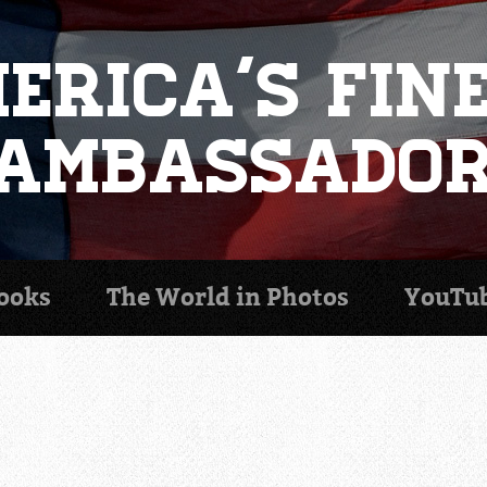
erica's Fin
Ambassado
ooks
The World in
Photos
YouTu