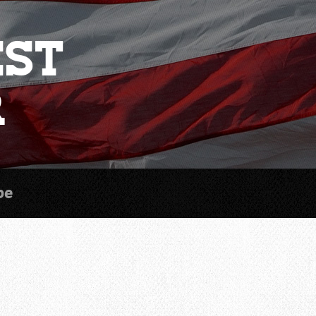
est
r
be