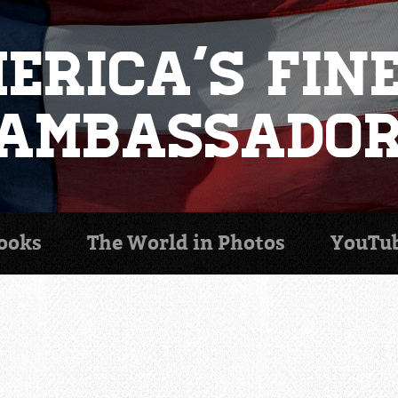
erica's Fin
Ambassado
ooks
The World in
Photos
YouTu