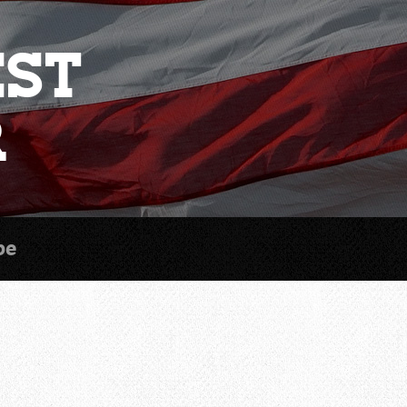
est
r
be