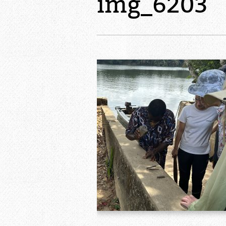
img_6203