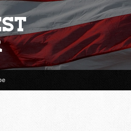
est
r
be