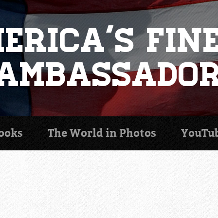
erica's Fin
Ambassado
ooks
The World in
Photos
YouTu